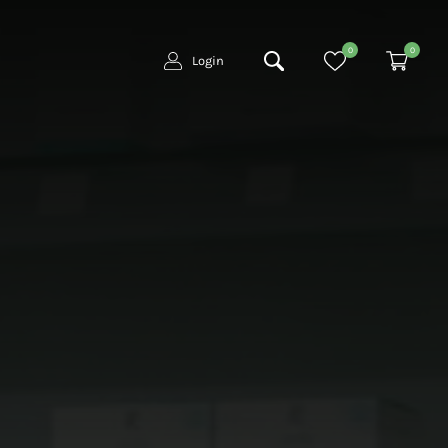
0
0
Login