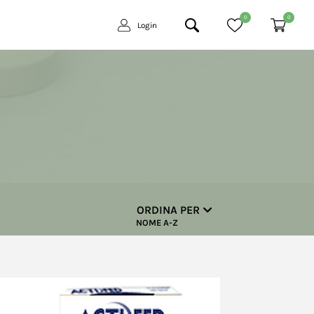
0
0
Login
ORDINA PER
NOME A-Z