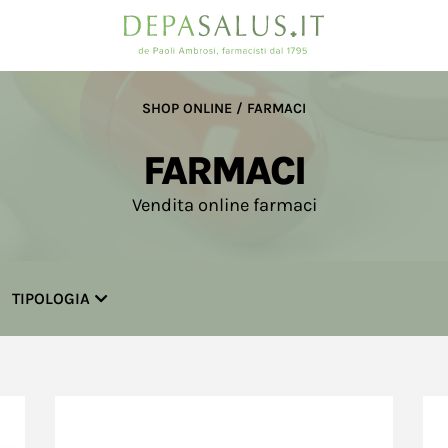
a
SHOP ONLINE / FARMACI
FARMACI
Vendita online farmaci
TIPOLOGIA