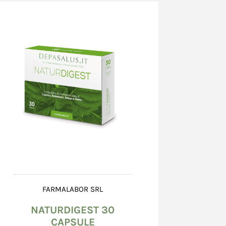
ntegro, non danneggiato, né bagnato od alterato.
teriori o la mancata corrispondenza del
delle indicazioni, devono essere
testati al corriere che effettua la consegna,
ra "ritiro con riserva" sull'apposito
natorio e confermati, entro 8 (otto) giorni
 una raccomandata A.R. al corriere, il cui
ato sul documento accompagnatorio. Nel caso
danneggiato scrivere "ritiro con riserva perché
to". E' inoltre richiesta l'apertura di una
 presso il Venditore, mediante l’utilizzo della
zione problemi nella scheda dell’ordine.
il documento del corriere, il Consumatore non
a contestazione circa le caratteristiche dei
tto salvo quanto previsto all’art. 15 (Diritto di
FARMALABOR SRL
NATURDIGEST 30
 imballo integro, il Consumatore dovrà
CAPSULE
 entro 8 (otto) giorni dal giorno successivo a