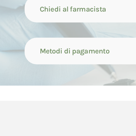
Chiedi al farmacista
Metodi di pagamento
Contattaci tramite compila
Il pagamento dei prodotti può avvenire attrave
Contattaci tramite whatsap
di seguito indicate.
Il pagamento con carta di credito avverrà cont
Contattaci tramite chiamata
dell'ordine da parte del Consumatore.