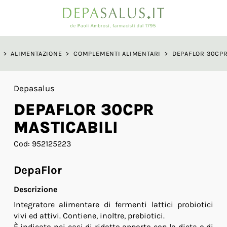
a
>
ALIMENTAZIONE
>
COMPLEMENTI ALIMENTARI
>
DEPAFLOR 30CPR
Depasalus
DEPAFLOR 30CPR
MASTICABILI
Cod: 952125223
DepaFlor
Descrizione
Integratore alimentare di fermenti lattici probiotici
vivi ed attivi. Contiene, inoltre, prebiotici.
È indicato nei casi di ridotto apporto con la dieta o di