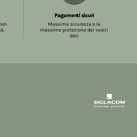
la conclusione del contratto, come meglio
.5.
Pagamenti sicuri
 con
Massima sicurezza e la
tà.
massima protezione dei vostri
dati
sono a carico del Consumatore e sono
tore sul Sito prima della richiesta di invio
atore inviando l'ordine accetta l'ammontare
a evidenziate al momento dell'effettuazione
ne
Spedizione
19,99
€ 7,90
 € 58,99
€ 5,40
9,00
Gratuite