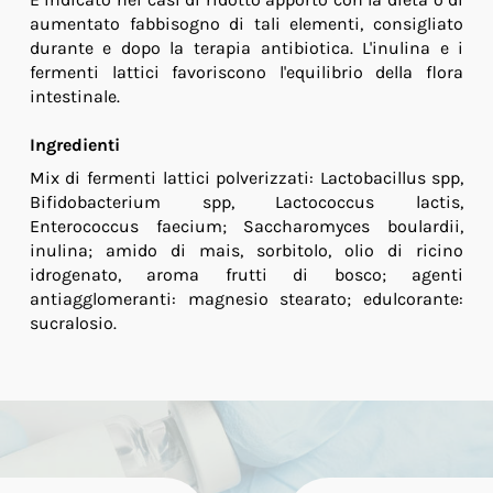
aumentato fabbisogno di tali elementi, consigliato
durante e dopo la terapia antibiotica. L'inulina e i
fermenti lattici favoriscono l'equilibrio della flora
intestinale.
Ingredienti
Mix di fermenti lattici polverizzati: Lactobacillus spp,
Bifidobacterium spp, Lactococcus lactis,
Enterococcus faecium; Saccharomyces boulardii,
inulina; amido di mais, sorbitolo, olio di ricino
idrogenato, aroma frutti di bosco; agenti
antiagglomeranti: magnesio stearato; edulcorante:
sucralosio.
Caratteristiche nutrizionali
Tenori medi
per 2 compresse
Enterococcus
<1 mld/UFC