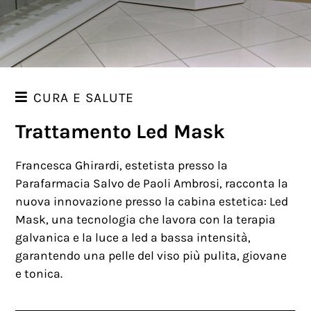
CURA E SALUTE
Trattamento Led Mask
TRATTAMENTO LED MASK
TRATTAMENTO VELASHAPE
Francesca Ghirardi, estetista presso la
CABINE ESTETICHE
Parafarmacia Salvo de Paoli Ambrosi, racconta la
nuova innovazione presso la cabina estetica: Led
NATUROPATIA E FITOTERAPIA
Mask, una tecnologia che lavora con la terapia
RIFLESSOLOGIA
galvanica e la luce a led a bassa intensità,
EPILAZIONE LASER
garantendo una pelle del viso più pulita, giovane
e tonica.
RADIOFREQUENZA
EPODERM E NANOGENESI