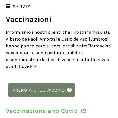
SERVIZI
Vaccinazioni
ANALISI
VACCINAZIONI
Informiamo i nostri clienti che i nostri farmacisti,
TAMPONI RAPIDI
Alberto de Paoli Ambrosi e Carlo de Paoli Ambrosi,
hanno partecipato ai corsi per divenire "farmacisti
ANALISI DELL'IMPEDENZA BIOELETTRICA
vaccinatori" e sono pertanto abilitati
TEST GENETICO MIOGENE
a somministrare le dosi di vaccino antinfluenzale
CUOIO CAPELLUTO SANO
e anti Covid-19.
NOLEGGI
REPARTO PRIMA INFANZIA
PRENOTA IL TUO VACCINO
FORATURA ORECCHIE
NUTRIZIONE PER SPORTIVI
Vaccinazione anti Covid-19
TERAPIA FISICA VASCOLARE BEMER®