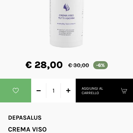
€ 28,00
€ 30,00
-6%
AGGIUNGI AL
CARRELLO
DEPASALUS
CREMA VISO