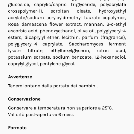
glucoside, caprylic/capric triglyceride, polyacrylate
crosspolymer-11, sorbitan oleate, hydroxyethyl
acrylate/sodium acryloyldimethyl taurate copolymer,
Rosa damascena flower extract, mannan, 3-o-ethyl
ascorbic acid, phenoxyethanol, olive oil, polyglyceryl-4
esters, dicaprylyl ether, lecithin, parfum (fragrance),
polyglyceryl-4 caprylate, Saccharomyces ferment
lysate filtrate, ethylhexylglycerin, citric acid,
potassium sorbate, sodium benzoate, 1,2-hexanediol,
caprylyl glycol, pentylene glycol.
Avvertenze
Tenere lontano dalla portata dei bambini.
Conservazione
Conservare a temperatura non superiore a 25°C.
Validità post-apertura: 6 mesi.
Formato