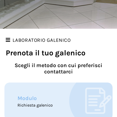
LABORATORIO GALENICO
Prenota il tuo galenico
IL NOSTRO LABORATORIO
PRENOTA IL TUO GALENICO
Scegli il metodo con cui preferisci
contattarci
Modulo
Richiesta galenico