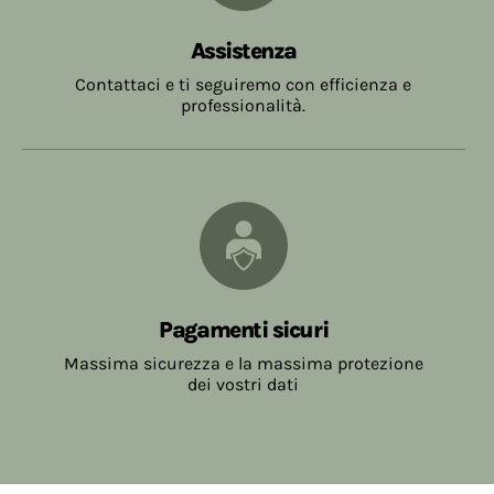
Note ed eventuale lista ingredienti
Assistenza
Contattaci e ti seguiremo con efficienza e
professionalità.
Ho letto
l'informativa sulla privacy
e accetto il
trattamento dei dati per le finalità indicate*
Accetto *
Pagamenti sicuri
Massima sicurezza e la massima protezione
dei vostri dati