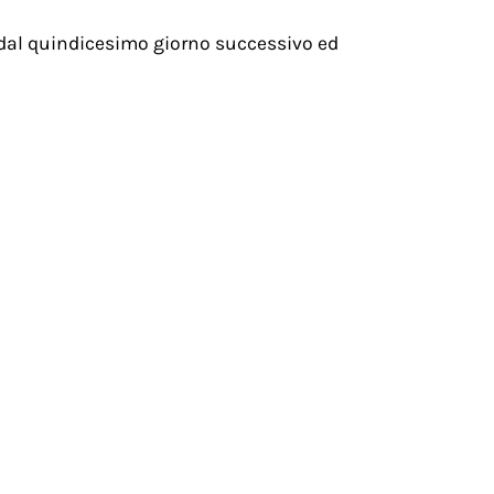
o dal quindicesimo giorno successivo ed
ette di muoversi liberamente all’interno
consigli