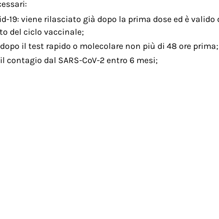
essari:
id-19: viene rilasciato già dopo la prima dose ed è valid
o del ciclo vaccinale;
dopo il test rapido o molecolare non più di 48 ore prima;
il contagio dal SARS-CoV-2 entro 6 mesi;
cessario soddisfare i suddetti requisiti.
ital green certificate”, un certificato digitale che perm
ti requisiti.
ficienza venosa cronica
 farmacia