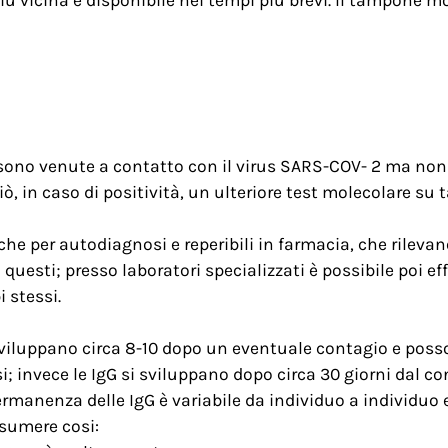
one sono venute a contatto con il virus SARS-COV- 2 ma n
iò, in caso di positività, un ulteriore test molecolare s
nche per autodiagnosi e reperibili in farmacia, che rileva
questi; presso laboratori specializzati è possibile poi ef
i stessi.
sviluppano circa 8-10 dopo un eventuale contagio e pos
; invece le IgG si sviluppano dopo circa 30 giorni dal co
 permanenza delle IgG è variabile da individuo a individ
ssumere cosi: