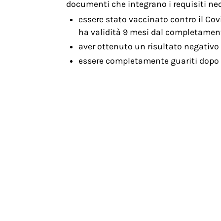
documenti che integrano i requisiti nec
essere stato vaccinato contro il Cov
ha validità 9 mesi dal completament
aver ottenuto un risultato negativo 
essere completamente guariti dopo 
Per spostarsi tra regioni gialle non è ne
Dovrebbe arrivare a giugno anche il “Dig
dell’UE se saranno soddisfatti determina
precedente:
la malattia venosa cronica e l’insuf
successivo:
trasmissione ricette elettroniche in