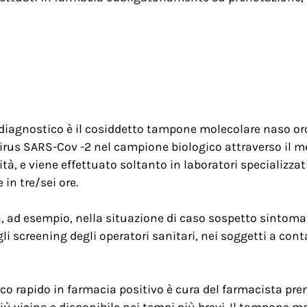
to diagnostico è il cosiddetto tampone molecolare naso o
 virus SARS-Cov -2 nel campione biologico attraverso il 
ità, e viene effettuato soltanto in laboratori specializzat
in tre/sei ore.
, ad esempio, nella situazione di caso sospetto sintomat
 screening degli operatori sanitari, nei soggetti a conta
co rapido in farmacia positivo è cura del farmacista pr
più vicina e disponibile nei tempi più brevi. Il tampone 