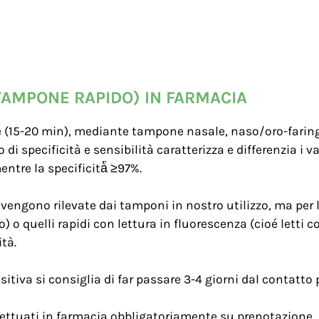
TAMPONE RAPIDO) IN FARMACIA
(15-20 min), mediante tampone nasale, naso/oro-faringeo
 di specificità e sensibilità caratterizza e differenzia i
entre la specificità̀̀ ≥97%.
 vengono rilevate dai tamponi in nostro utilizzo, ma per
io) o quelli rapidi con lettura in fluorescenza (cioé letti
ità.
tiva si consiglia di far passare 3-4 giorni dal contatto 
fettuati in farmacia obbligatoriamente su prenotazione,