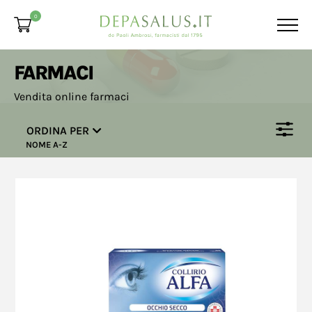
0
FARMACI
Vendita online farmaci
ORDINA PER
NOME A-Z