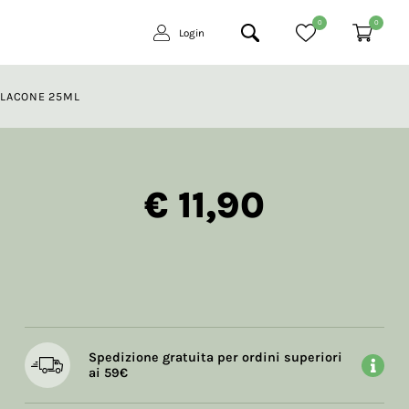
0
0
Login
FLACONE 25ML
€ 11,90
Spedizione gratuita per ordini superiori
ai 59€