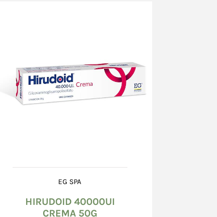
ntegro, non danneggiato, né bagnato od alterato.
teriori o la mancata corrispondenza del
delle indicazioni, devono essere
testati al corriere che effettua la consegna,
ra "ritiro con riserva" sull'apposito
natorio e confermati, entro 8 (otto) giorni
 una raccomandata A.R. al corriere, il cui
ato sul documento accompagnatorio. Nel caso
danneggiato scrivere "ritiro con riserva perché
to". E' inoltre richiesta l'apertura di una
 presso il Venditore, mediante l’utilizzo della
zione problemi nella scheda dell’ordine.
il documento del corriere, il Consumatore non
a contestazione circa le caratteristiche dei
tto salvo quanto previsto all’art. 15 (Diritto di
EG SPA
HIRUDOID 40000UI
 imballo integro, il Consumatore dovrà
CREMA 50G
 entro 8 (otto) giorni dal giorno successivo a