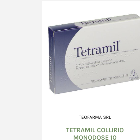
Le carte di credito accettate sono tutte quelle 
circuiti Visa, Mastercard.
In caso di mancata accettazione dell'ordine, il 
immediatamente l'annullamento della transazi
dell'importo impegnato. I tempi di svincolo di
esclusivamente dal sistema bancario e possono 
loro naturale scadenza (24° giorno dalla data d
Richiesto l'annullamento della transazione, in 
Nome *
Cognome *
Venditore può essere ritenuta responsabile per
diretti o indiretti, provocati da ritardo nel ma
dell'importo impegnato da parte del sistema ba
Il Venditore si riserva la facoltà di richiedere 
informazioni integrative (ad es. numero di telef
Email *
copia di documenti comprovanti la titolarità de
utilizzata; in mancanza della documentazione r
si riserva la facoltà di non accettare l'ordine.
TEOFARMA SRL
Il Venditore, in nessun momento della procedura
Messaggio *
TETRAMIL COLLIRIO
grado di conoscere le informazioni relative alla
MONODOSE 10
Consumatore, in quanto tali informazioni ven