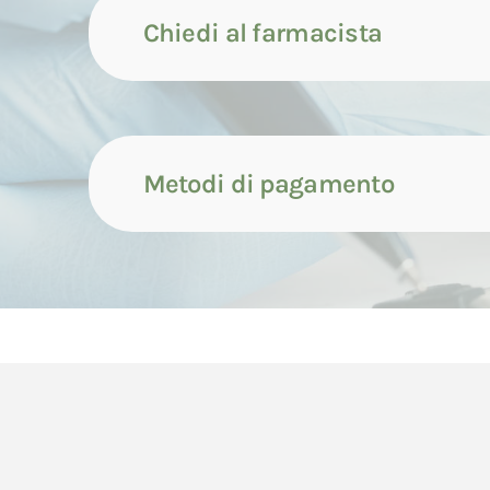
Chiedi al farmacista
Metodi di pagamento
Contattaci tramite compila
Il pagamento dei prodotti può avvenire attrave
Contattaci tramite whatsap
di seguito indicate.
Il pagamento con carta di credito avverrà cont
Contattaci tramite chiamata
dell'ordine da parte del Consumatore.