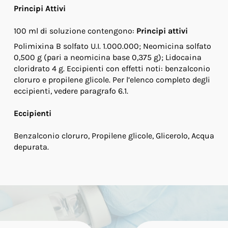
Principi Attivi
100 ml di soluzione contengono:
Principi attivi
Polimixina B solfato U.I. 1.000.000; Neomicina solfato
0,500 g (pari a neomicina base 0,375 g); Lidocaina
cloridrato 4 g. Eccipienti con effetti noti: benzalconio
cloruro e propilene glicole. Per l’elenco completo degli
eccipienti, vedere paragrafo 6.1.
Eccipienti
Benzalconio cloruro, Propilene glicole, Glicerolo, Acqua
depurata.
Indicazioni Terapeutiche
Otiti acute e croniche.
Controindicazioni