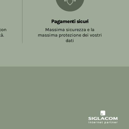
la conclusione del contratto, come meglio
.5.
Pagamenti sicuri
 con
Massima sicurezza e la
tà.
massima protezione dei vostri
dati
sono a carico del Consumatore e sono
tore sul Sito prima della richiesta di invio
atore inviando l'ordine accetta l'ammontare
a evidenziate al momento dell'effettuazione
ne
Spedizione
19,99
€ 7,90
 € 58,99
€ 5,40
9,00
Gratuite