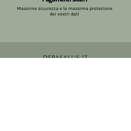
Massima sicurezza e la massima protezione
dei vostri dati
Copyright © 2017-2026 Farmacia Salvo-de Paoli s.n.c.
Viale Brescia Villanuova 25089 (BS) Italia
tel: 036531307 email: ordini@farmaciasalvodepaoli.it
P.Iva: 01967720986 cod. fiscale: DPLLRT56M11H717O
iscritta al: DS397030
Privacy policy
Cookie policy
Modifica impostazioni cookie