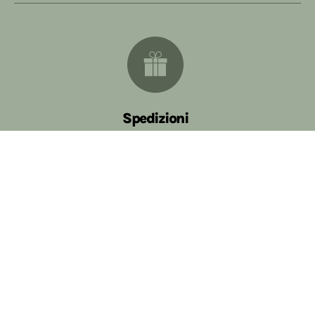
Spedizioni
Spedizione gratuita per ordini superiori ai 59€
Assistenza
Contattaci e ti seguiremo con efficienza e