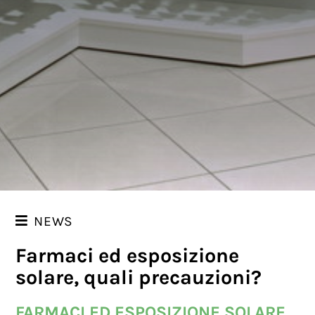
NEWS
Farmaci ed esposizione
NEWS
solare, quali precauzioni?
I NOSTRI CONSIGLI
FARMACI ED ESPOSIZIONE SOLARE