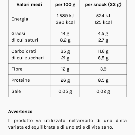
Valori medi
per 100 g
per snack (33 g)
1.589 kJ
524 kJ
Energia
380 kcal
125 kcal
Grassi
14 g
4,5 g
di cui saturi
8,2 g
2,7 g
Carboidrati
35 g
11,6 g
di cui zuccheri
21 g
6,8 g
Fibre
12 g
3,9
Proteine
26 g
8,5 g
Sale
0,05 g
0,02 g
Avvertenze
Il prodotto va utilizzato nell'ambito di una dieta
variata ed equilibrata e di uno stile di vita sano.