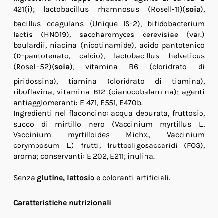
421(i); lactobacillus rhamnosus (Rosell-11)(
soia
),
bacillus coagulans (Unique IS-2), bifidobacterium
lactis (HN019), saccharomyces cerevisiae (var.)
boulardii, niacina (nicotinamide), acido pantotenico
(D-pantotenato, calcio), lactobacillus helveticus
(Rosell-52)(
soia
), vitamina B6 (cloridrato di
piridossina), tiamina (cloridrato di tiamina),
riboflavina, vitamina B12 (cianocobalamina); agenti
antiagglomeranti: E 471, E551, E470b.
Ingredienti nel flaconcino: acqua depurata, fruttosio,
succo di mirtillo nero (Vaccinium myrtillus L.,
Vaccinium myrtilloides Michx., Vaccinium
corymbosum L.) frutti, fruttooligosaccaridi (FOS),
aroma; conservanti: E 202, E211; inulina.
Senza
glutine, lattosio
e coloranti artificiali.
Caratteristiche nutrizionali