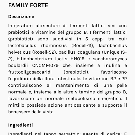
FAMILY FORTE
Descrizione
Integratore alimentare di fermenti lattici vivi con
prebiotici e vitamine del gruppo B. I fermenti lattici
(probiotici) sono suddivisi in 5 ceppi tra cui:
lactobacillus rhamnosus (Rodell-11), lactobacillus
helveticus (Rosell-52), bacillus coagulans (Unique IS-
2), bifidobacterium lactis HN019 e saccharomyces
boulardii CNCMI-1079 che, insieme a inulina e
fruttooligosaccaridi (prebiotici), favoriscono
l'equilibrio della flora intestinale. Le vitamine B2 e PP
contribuiscono al mantenimento di una pelle
normale e, insieme alle altre vitamine del gruppo B,
favoriscono un normale metabolismo energetico. Il
mirtillo possiede azione antiossidante e supporta il
benessere della vista.
Ingredienti
Ingredienti nel tappo serbatoio: agente di carica: E