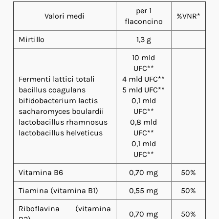
per 1
Valori medi
%VNR*
flaconcino
Mirtillo
1,3 g
10 mld
UFC**
Fermenti lattici totali
4 mld UFC**
bacillus coagulans
5 mld UFC**
bifidobacterium lactis
0,1 mld
sacharomyces boulardii
UFC**
lactobacillus rhamnosus
0,8 mld
lactobacillus helveticus
UFC**
0,1 mld
UFC**
Vitamina B6
0,70 mg
50%
Tiamina (vitamina B1)
0,55 mg
50%
Riboflavina (vitamina
0,70 mg
50%