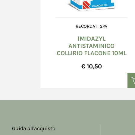
Le coordinate bancarie per poter effettuare il B
seguenti:
La Cassa Rurale - Agenzia Villanuova Sul Cl
RECORDATI SPA
IBAN: IT28B0807855430000033010284
BIC/SWIFT: CCRTIT2T20A
IMIDAZYL
ANTISTAMINICO
In caso di mancata accettazione dell'ordine, il
COLLIRIO FLACONE 10ML
immediatamente l'importo versato dal Consu
precedentemente al Consumatore le coordinate
€ 10,50
effettuare il Bonifico Bancario.
In caso di acquisto attraverso la modalità di 
conclusione dell'ordine, il Consumatore viene i
di login di PayPal.
In caso di mancata accettazione dell'ordine, il
immediatamente l'importo versato dal Consum
Guida all'acquisto
PayPal del Consumatore.