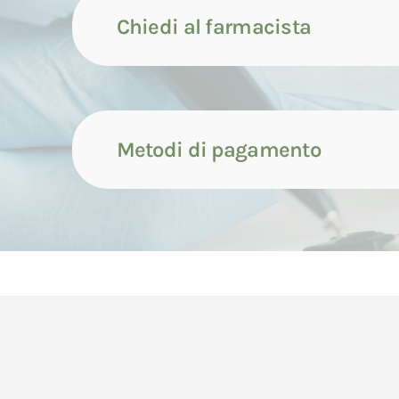
Chiedi al farmacista
Metodi di pagamento
Contattaci tramite compila
Il pagamento dei prodotti può avvenire attrave
Contattaci tramite whatsap
di seguito indicate.
Il pagamento con carta di credito avverrà cont
Contattaci tramite chiamata
dell'ordine da parte del Consumatore.