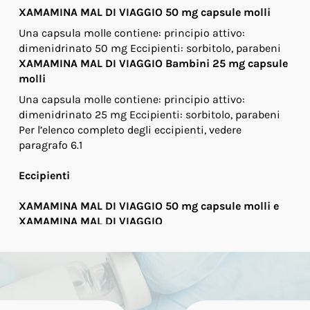
XAMAMINA MAL DI VIAGGIO 50 mg capsule molli
Una capsula molle contiene: principio attivo:
dimenidrinato 50 mg Eccipienti: sorbitolo, parabeni
XAMAMINA MAL DI VIAGGIO Bambini 25 mg capsule
molli
Una capsula molle contiene: principio attivo:
dimenidrinato 25 mg Eccipienti: sorbitolo, parabeni
Per l’elenco completo degli eccipienti, vedere
paragrafo 6.1
Eccipienti
XAMAMINA MAL DI VIAGGIO 50 mg capsule molli e
XAMAMINA MAL DI VIAGGIO
Bambini 25 mg capsule molli
macrogol 400.
Involucro: gelatina;
sorbitolo liquido parzialmente deidratato; sodio-
paraidrossibenzoato di etile (E215);
sodioparaidrossibenzoato di propile (E 217)