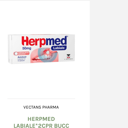
ntegro, non danneggiato, né bagnato od alterato.
teriori o la mancata corrispondenza del
delle indicazioni, devono essere
testati al corriere che effettua la consegna,
ra "ritiro con riserva" sull'apposito
natorio e confermati, entro 8 (otto) giorni
 una raccomandata A.R. al corriere, il cui
ato sul documento accompagnatorio. Nel caso
danneggiato scrivere "ritiro con riserva perché
to". E' inoltre richiesta l'apertura di una
 presso il Venditore, mediante l’utilizzo della
zione problemi nella scheda dell’ordine.
il documento del corriere, il Consumatore non
a contestazione circa le caratteristiche dei
tto salvo quanto previsto all’art. 15 (Diritto di
VECTANS PHARMA
HERPMED
 imballo integro, il Consumatore dovrà
LABIALE*2CPR BUCC
 entro 8 (otto) giorni dal giorno successivo a