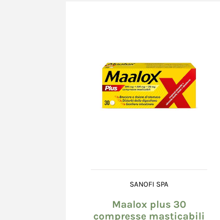
Le carte di credito accettate sono tutte quelle 
circuiti Visa, Mastercard.
In caso di mancata accettazione dell'ordine, il 
immediatamente l'annullamento della transazi
dell'importo impegnato. I tempi di svincolo di
esclusivamente dal sistema bancario e possono 
loro naturale scadenza (24° giorno dalla data d
Richiesto l'annullamento della transazione, in 
Nome *
Cognome *
Venditore può essere ritenuta responsabile per
diretti o indiretti, provocati da ritardo nel ma
dell'importo impegnato da parte del sistema ba
Il Venditore si riserva la facoltà di richiedere 
informazioni integrative (ad es. numero di telef
Email *
copia di documenti comprovanti la titolarità de
utilizzata; in mancanza della documentazione r
si riserva la facoltà di non accettare l'ordine.
SANOFI SPA
Il Venditore, in nessun momento della procedura
Messaggio *
Maalox plus 30
grado di conoscere le informazioni relative alla
compresse masticabili
Consumatore, in quanto tali informazioni ven