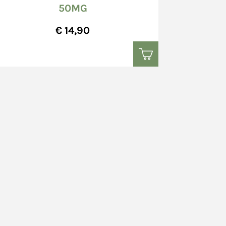
50MG
to; eventuali danni o anomalie occulti
gnalate per iscritto a mezzo raccomandata
€ 14,90
cui indirizzo è riportato sul documento
i prodotti presso il Venditore dipende dalla
tti presso il Venditore e dal momento in cui il
sso il Venditore per il loro ritiro.
sso indirizzo indicato dal Consumatore
egna presso uno specifico indirizzo dei
edi art. 10, commi da 2 a 6), di seguito
amente indicativi; la seguente tempistica
ioni per cause di forza maggiore, a causa delle
co e della viabilità in genere o per atto