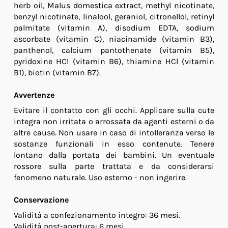
herb oil, Malus domestica extract, methyl nicotinate,
benzyl nicotinate, linalool, geraniol, citronellol, retinyl
palmitate (vitamin A), disodium EDTA, sodium
ascorbate (vitamin C), niacinamide (vitamin B3),
panthenol, calcium pantothenate (vitamin B5),
pyridoxine HCl (vitamin B6), thiamine HCl (vitamin
B1), biotin (vitamin B7).
Avvertenze
Evitare il contatto con gli occhi. Applicare sulla cute
integra non irritata o arrossata da agenti esterni o da
altre cause. Non usare in caso di intolleranza verso le
sostanze funzionali in esso contenute. Tenere
lontano dalla portata dei bambini. Un eventuale
rossore sulla parte trattata e da considerarsi
fenomeno naturale. Uso esterno - non ingerire.
Conservazione
Validità a confezionamento integro: 36 mesi.
Validità post-apertura: 6 mesi.