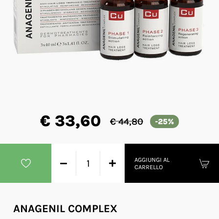
€ 33,60
€ 44,80
-25%
AGGIUNGI AL
CARRELLO
ANAGENIL COMPLEX