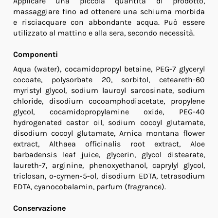
Applicare una piccola quantità di prodotto,
massaggiare fino ad ottenere una schiuma morbida
e risciacquare con abbondante acqua. Può essere
utilizzato al mattino e alla sera, secondo necessità.
Componenti
Aqua (water), cocamidopropyl betaine, PEG-7 glyceryl
cocoate, polysorbate 20, sorbitol, ceteareth-60
myristyl glycol, sodium lauroyl sarcosinate, sodium
chloride, disodium cocoamphodiacetate, propylene
glycol, cocamidopropylamine oxide, PEG-40
hydrogenated castor oil, sodium cocoyl glutamate,
disodium cocoyl glutamate, Arnica montana flower
extract, Althaea officinalis root extract, Aloe
barbadensis leaf juice, glycerin, glycol distearate,
laureth-7, arginine, phenoxyethanol, caprylyl glycol,
triclosan, o-cymen-5-ol, disodium EDTA, tetrasodium
EDTA, cyanocobalamin, parfum (fragrance).
Conservazione