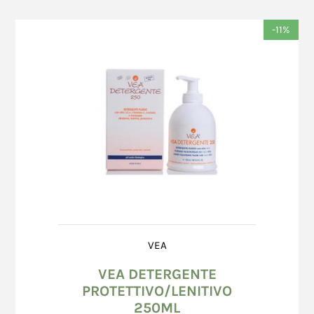
ordini ricevuti successivamente alle ore
In caso di acquisto attraverso la modalità di
12:30, dal lunedì al venerdì (esclusi i giorni
pagamento PayPal, a conclusione dell'ordine, il
-11%
festivi), verranno consegnati al trasportatore
Consumatore viene indirizzato alla pagina di
entro il secondo giorno feriale (escluso il
login di PayPal.
sabato) successivo al giorno di ricezione
In caso di mancata accettazione dell'ordine, il
dell’ordine;
Venditore rimborserà immediatamente l'importo
ordini ricevuti nelle giornate di sabato o
versato dal Consumatore sul conto PayPal del
domenica od in giorni festivi, verranno
Consumatore.
consegnati al trasportatore entro il secondo
Richiesto l'annullamento della transazione, in
giorno feriale (escluso il sabato) successivo
nessun caso il Venditore può essere ritenuta
al giorno di ricezione dell’ordine.
responsabile per eventuali danni, diretti o
I tempi di consegna indicativi, espressi in
indiretti, provocati da ritardo nel mancato
numero di giorni feriali, sono i seguenti: 3
svincolo dell'importo impegnato da parte di
(tre) giorni feriali.
PayPal.
In ogni caso, i tempi di consegna non
Il Venditore, in nessun momento della procedura
VEA
possono essere superiori a 30 (trenta) giorni
di acquisto, è in grado di conoscere le
VEA DETERGENTE
a decorrere dal giorno successivo a quello di
informazioni finanziarie del Consumatore. Non
PROTETTIVO/LENITIVO
invio dell'ordine.
essendoci trasmissione dati, non vi è la
250ML
L’inizio della procedura di consegna avverrà
possibilità che questi dati siano intercettati.