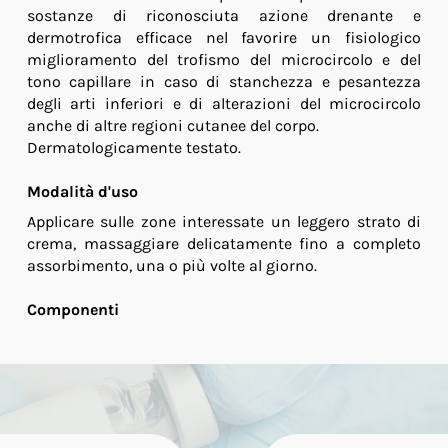
sostanze di riconosciuta azione drenante e
dermotrofica efficace nel favorire un fisiologico
miglioramento del trofismo del microcircolo e del
tono capillare in caso di stanchezza e pesantezza
degli arti inferiori e di alterazioni del microcircolo
anche di altre regioni cutanee del corpo.
Dermatologicamente testato.
Modalità d'uso
Applicare sulle zone interessate un leggero strato di
crema, massaggiare delicatamente fino a completo
assorbimento, una o più volte al giorno.
Componenti
Aqua, alcohol denat., betaine, propanediol, xanthan
gum, glycerin, menthol, sodium levulinate, citric acid,
lecithin, sodium benzoate, lauroyl lysine, escin, Olea
europaea fruit oil, potassium olivoyl hydrolized wheat
protein, PPG-26-buteth-26, menthyl lactate, PEG-40