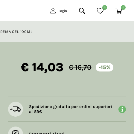
0
0
Login
CREMA GEL 100ML
€ 14,03
€ 16,70
-15%
Spedizione gratuita per ordini superiori
ai 59€