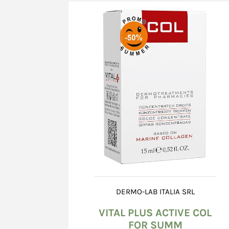
Le carte di credito accettate sono tutte quelle 
circuiti Visa, Mastercard.
In caso di mancata accettazione dell'ordine, il 
immediatamente l'annullamento della transazi
dell'importo impegnato. I tempi di svincolo di
esclusivamente dal sistema bancario e possono 
loro naturale scadenza (24° giorno dalla data d
Richiesto l'annullamento della transazione, in 
Nome *
Cognome *
Venditore può essere ritenuta responsabile per
diretti o indiretti, provocati da ritardo nel ma
dell'importo impegnato da parte del sistema ba
Il Venditore si riserva la facoltà di richiedere 
informazioni integrative (ad es. numero di telef
Email *
copia di documenti comprovanti la titolarità de
utilizzata; in mancanza della documentazione r
si riserva la facoltà di non accettare l'ordine.
DERMO-LAB ITALIA SRL
Il Venditore, in nessun momento della procedura
Messaggio *
VITAL PLUS ACTIVE COL
grado di conoscere le informazioni relative alla
FOR SUMM
Consumatore, in quanto tali informazioni ven