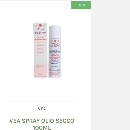
-12%
ntegro, non danneggiato, né bagnato od alterato.
teriori o la mancata corrispondenza del
delle indicazioni, devono essere
testati al corriere che effettua la consegna,
ra "ritiro con riserva" sull'apposito
natorio e confermati, entro 8 (otto) giorni
 una raccomandata A.R. al corriere, il cui
ato sul documento accompagnatorio. Nel caso
danneggiato scrivere "ritiro con riserva perché
to". E' inoltre richiesta l'apertura di una
 presso il Venditore, mediante l’utilizzo della
zione problemi nella scheda dell’ordine.
il documento del corriere, il Consumatore non
a contestazione circa le caratteristiche dei
tto salvo quanto previsto all’art. 15 (Diritto di
VEA
VEA SPRAY OLIO SECCO
 imballo integro, il Consumatore dovrà
100ML
 entro 8 (otto) giorni dal giorno successivo a