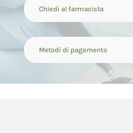
Chiedi al farmacista
Metodi di pagamento
Contattaci tramite compila
Il pagamento dei prodotti può avvenire attrave
Contattaci tramite whatsap
di seguito indicate.
Il pagamento con carta di credito avverrà cont
Contattaci tramite chiamata
dell'ordine da parte del Consumatore.