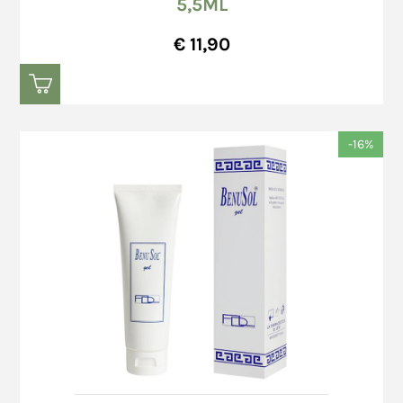
base a quanto di seguito riportato:
5,5ML
precedentemente al Consumatore le coordinate
ordini ricevuti entro le ore 12:30, dal lunedì al
bancarie per effettuare il Bonifico Bancario.
€ 11,90
venerdì (esclusi i giorni festivi), verranno
consegnati al trasportatore entro il giorno
successivo;
ordini ricevuti successivamente alle ore
In caso di acquisto attraverso la modalità di
12:30, dal lunedì al venerdì (esclusi i giorni
pagamento PayPal, a conclusione dell'ordine, il
-16%
festivi), verranno consegnati al trasportatore
Consumatore viene indirizzato alla pagina di
entro il secondo giorno feriale (escluso il
login di PayPal.
sabato) successivo al giorno di ricezione
In caso di mancata accettazione dell'ordine, il
dell’ordine;
Venditore rimborserà immediatamente l'importo
ordini ricevuti nelle giornate di sabato o
versato dal Consumatore sul conto PayPal del
domenica od in giorni festivi, verranno
Consumatore.
consegnati al trasportatore entro il secondo
Richiesto l'annullamento della transazione, in
giorno feriale (escluso il sabato) successivo
nessun caso il Venditore può essere ritenuta
al giorno di ricezione dell’ordine.
responsabile per eventuali danni, diretti o
I tempi di consegna indicativi, espressi in
indiretti, provocati da ritardo nel mancato
numero di giorni feriali, sono i seguenti: 3
svincolo dell'importo impegnato da parte di
(tre) giorni feriali.
PayPal.