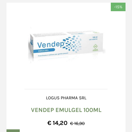
mediante l’utilizzo della funzione di
Accetto *
di acquisto, è in grado di conoscere le
-15%
segnalazione problemi nella scheda
informazioni relative alla Carta di Credito del
dell’ordine.
Consumatore, in quanto tali informazioni
Invia
Una volta firmato il documento del corriere, il
vengono digitate direttamente sul sito
Consumatore non potrà opporre alcuna
dell'istituto bancario che gestisce la transazione
contestazione circa le caratteristiche dei colli
tramite una connessione protetta che permette
consegnati, fatto salvo quanto previsto
di comunicare in una modalità progettata per
all’art. 15 (Diritto di Recesso).
evitare l'intercettazione, la modifica o la
Pur in presenza di imballo integro, il
falsificazione delle informazioni. Non essendoci
Consumatore dovrà verificare la merce entro
trasmissione dati, non vi è la possibilità che
8 (otto) giorni dal giorno successivo a quello
questi dati siano intercettati. Nessun archivio
di ricevimento; eventuali danni o anomalie
informatico del Venditore contiene, né conserva,
occulti dovranno essere segnalate per
tali dati; pertanto in nessun caso il Venditore
iscritto a mezzo raccomandata A.R. al
può essere ritenuta responsabile per l'eventuale
LOGUS PHARMA SRL
corriere il cui indirizzo è riportato sul
uso fraudolento o indebito di Carte di Credito da
documento accompagnatorio.
VENDEP EMULGEL 100ML
parte di terzi.
€ 14,20
€ 16,90