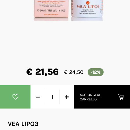
€ 21,56
€ 24,50
-12%
AGGIUNGI AL
CARRELLO
VEA LIPO3