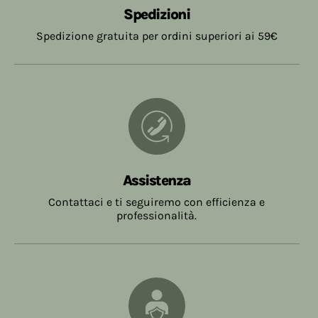
Ordine
Spedizione
Il ritiro dei prodotti dovrà avvenire entro 7 (sette)
Spedizioni
Fino a € 19,99
€ 7,90
giorni dalla data dell'ordine, trascorso tale
Spedizione gratuita per ordini superiori ai 59€
termine senza che i prodotti siano stati ritirati, ,
Da € 20,00 a € 58,99
€ 5,40
l'ordine sarà annullato.
Da € 59,00
Gratuite
Assistenza
Contattaci e ti seguiremo con efficienza e
professionalità.