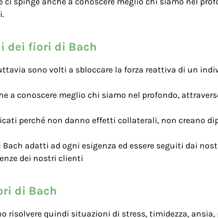
ue ci spinge anche a conoscere meglio chi siamo nel prof
i.
 dei fiori di Bach
uttavia sono volti a sbloccare la forza reattiva di un indiv
che a conoscere meglio chi siamo nel profondo, attraverso
dicati perché non danno effetti collaterali, non creano d
i Bach adatti ad ogni esigenza ed essere seguiti dai nostr
enze dei nostri clienti
ori di Bach
no risolvere quindi situazioni di stress, timidezza, ansia,