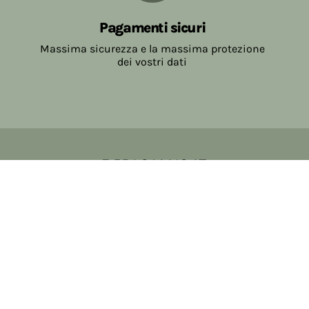
Pagamenti sicuri
Massima sicurezza e la massima protezione
dei vostri dati
Copyright © 2017-2026 Farmacia Salvo-de Paoli s.n.c.
Viale Brescia Villanuova 25089 (BS) Italia
tel: 036531307 email: ordini@farmaciasalvodepaoli.it
P.Iva: 01967720986 cod. fiscale: DPLLRT56M11H717O
iscritta al: DS397030
Privacy policy
Cookie policy
Modifica impostazioni cookie