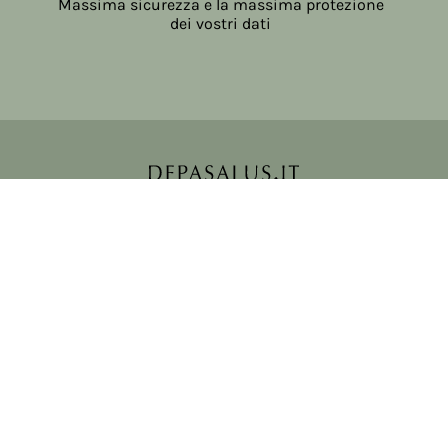
Massima sicurezza e la massima protezione
dei vostri dati
Copyright © 2017-2026 Farmacia Salvo-de Paoli s.n.c.
Viale Brescia Villanuova 25089 (BS) Italia
tel: 036531307 email: ordini@farmaciasalvodepaoli.it
P.Iva: 01967720986 cod. fiscale: DPLLRT56M11H717O
iscritta al: DS397030
Privacy policy
Cookie policy
Modifica impostazioni cookie