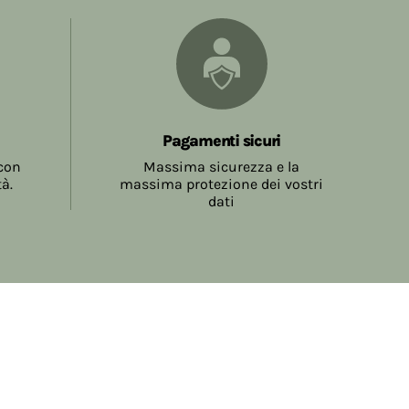
Pagamenti sicuri
 con
Massima sicurezza e la
tà.
massima protezione dei vostri
dati