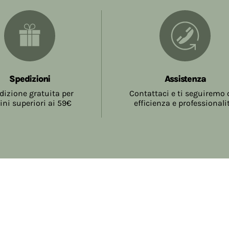
Spedizioni
Assistenza
dizione gratuita per
Contattaci e ti seguiremo
ini superiori ai 59€
efficienza e professionali