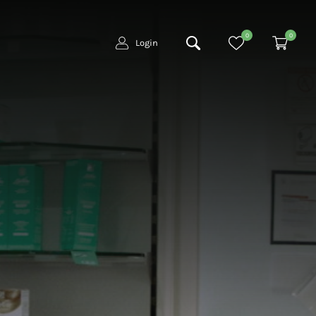
0
0
Login