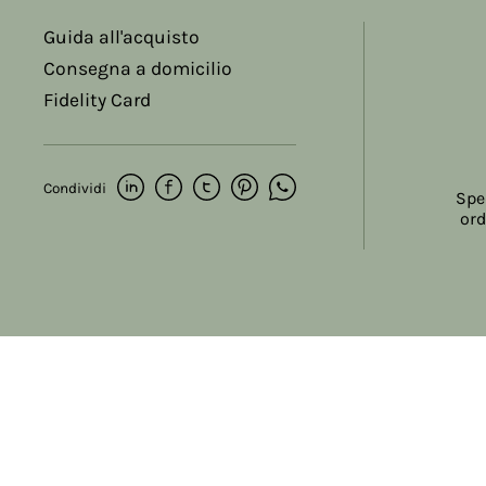
Guida all'acquisto
Consegna a domicilio
Fidelity Card
Condividi
Spe
ord
Copyright © 2017-2026 Farmacia Salvo-de Paoli s.n.c.
Viale Brescia Villanuova 25089 (BS) Italia