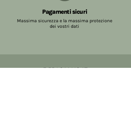
Pagamenti sicuri
Massima sicurezza e la massima protezione
dei vostri dati
Copyright © 2017-2026 Farmacia Salvo-de Paoli s.n.c.
Viale Brescia Villanuova 25089 (BS) Italia
tel: 036531307 email: ordini@farmaciasalvodepaoli.it
P.Iva: 01967720986 cod. fiscale: DPLLRT56M11H717O
iscritta al: DS397030
Privacy policy
Cookie policy
Modifica impostazioni cookie