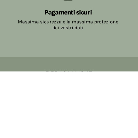
Pagamenti sicuri
Massima sicurezza e la massima protezione
dei vostri dati
Copyright © 2017-2026 Farmacia Salvo-de Paoli s.n.c.
Viale Brescia Villanuova 25089 (BS) Italia
tel: 036531307 email: ordini@farmaciasalvodepaoli.it
P.Iva: 01967720986 cod. fiscale: DPLLRT56M11H717O
iscritta al: DS397030
Privacy policy
Cookie policy
Modifica impostazioni cookie