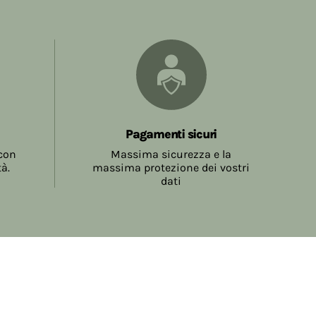
Pagamenti sicuri
 con
Massima sicurezza e la
tà.
massima protezione dei vostri
dati