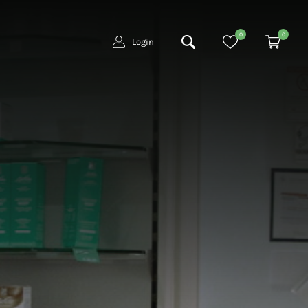
0
0
Login