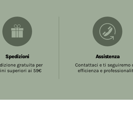
Spedizioni
Assistenza
dizione gratuita per
Contattaci e ti seguiremo
ini superiori ai 59€
efficienza e professionali