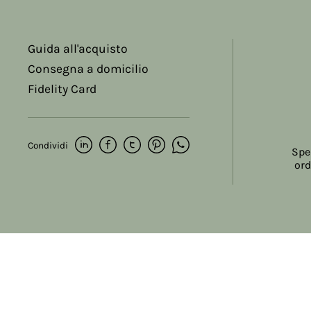
Guida all'acquisto
Consegna a domicilio
Fidelity Card
Condividi
Spe
ord
Copyright © 2017-2026 Farmacia Salvo-de Paoli s.n.c.