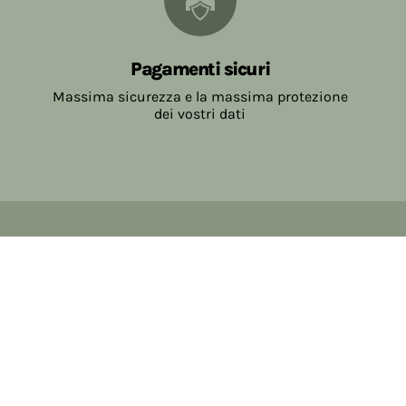
Pagamenti sicuri
Massima sicurezza e la massima protezione
dei vostri dati
Copyright © 2017-2026 Farmacia Salvo-de Paoli s.n.c.
Viale Brescia Villanuova 25089 (BS) Italia
tel: 036531307 email: ordini@farmaciasalvodepaoli.it
P.Iva: 01967720986 cod. fiscale: DPLLRT56M11H717O
iscritta al: DS397030
Privacy policy
Cookie policy
Modifica impostazioni cookie