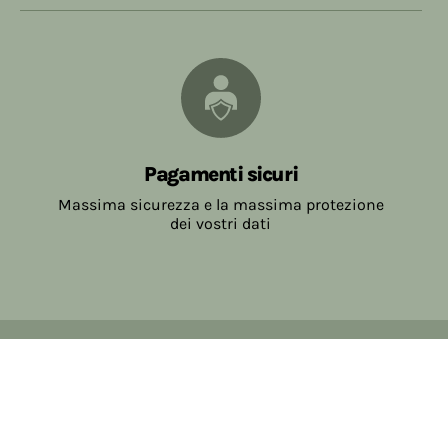
Pagamenti sicuri
Massima sicurezza e la massima protezione
dei vostri dati
Copyright © 2017-2026 Farmacia Salvo-de Paoli s.n.c.
Viale Brescia Villanuova 25089 (BS) Italia