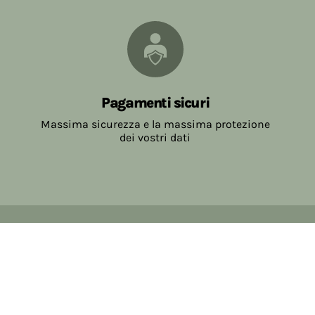
Pagamenti sicuri
Massima sicurezza e la massima protezione
dei vostri dati
Copyright © 2017-2026 Farmacia Salvo-de Paoli s.n.c.
Viale Brescia Villanuova 25089 (BS) Italia
tel: 036531307 email: ordini@farmaciasalvodepaoli.it