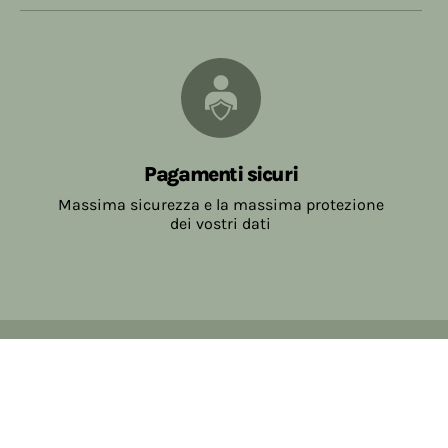
Pagamenti sicuri
Massima sicurezza e la massima protezione
dei vostri dati
Copyright © 2017-2026 Farmacia Salvo-de Paoli s.n.c.
Viale Brescia Villanuova 25089 (BS) Italia