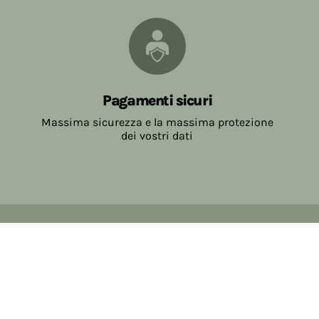
Pagamenti sicuri
Massima sicurezza e la massima protezione
dei vostri dati
Copyright © 2017-2026 Farmacia Salvo-de Paoli s.n.c.
Viale Brescia Villanuova 25089 (BS) Italia
tel: 036531307 email: ordini@farmaciasalvodepaoli.it
P.Iva: 01967720986 cod. fiscale: DPLLRT56M11H717O