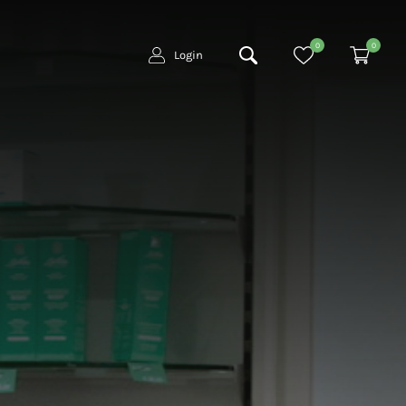
0
0
Login