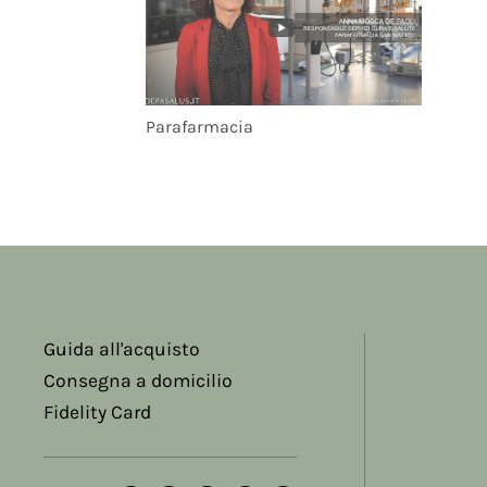
Parafarmacia
Guida all'acquisto
Consegna a domicilio
Fidelity Card