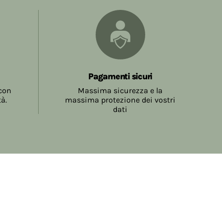
Pagamenti sicuri
 con
Massima sicurezza e la
tà.
massima protezione dei vostri
dati