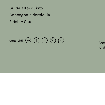
Guida all'acquisto
Consegna a domicilio
Fidelity Card
Condividi
Spe
ord
Copyright © 2017-2026 Farmacia Salvo-de Paoli s.n.c.
Viale Brescia Villanuova 25089 (BS) Italia