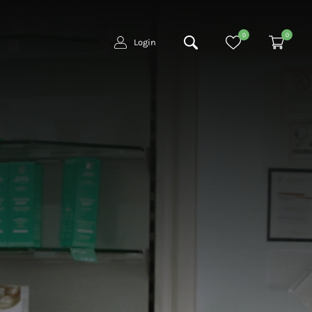
0
0
Login