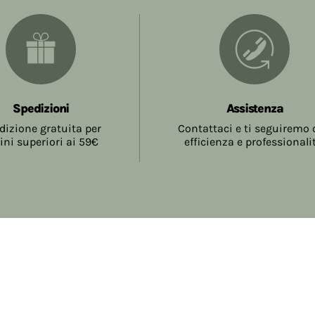
Spedizioni
Assistenza
dizione gratuita per
Contattaci e ti seguiremo
ini superiori ai 59€
efficienza e professionali