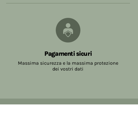
Pagamenti sicuri
Massima sicurezza e la massima protezione
dei vostri dati
Copyright © 2017-2026 Farmacia Salvo-de Paoli s.n.c.
Viale Brescia Villanuova 25089 (BS) Italia