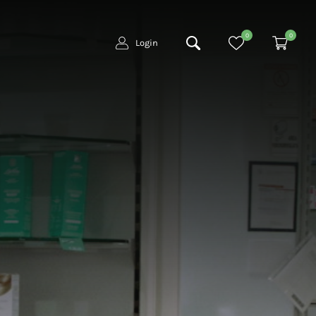
0
0
Login