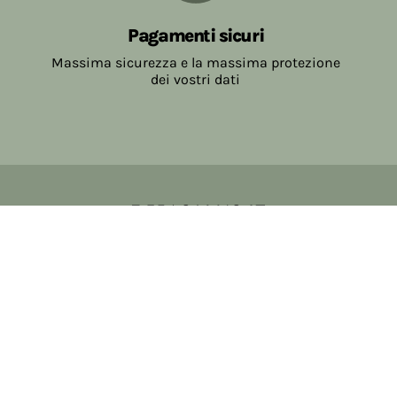
Pagamenti sicuri
Massima sicurezza e la massima protezione
dei vostri dati
Copyright © 2017-2026 Farmacia Salvo-de Paoli s.n.c.
Viale Brescia Villanuova 25089 (BS) Italia
tel: 036531307 email: ordini@farmaciasalvodepaoli.it
P.Iva: 01967720986 cod. fiscale: DPLLRT56M11H717O
iscritta al: DS397030
Privacy policy
Cookie policy
Modifica impostazioni cookie