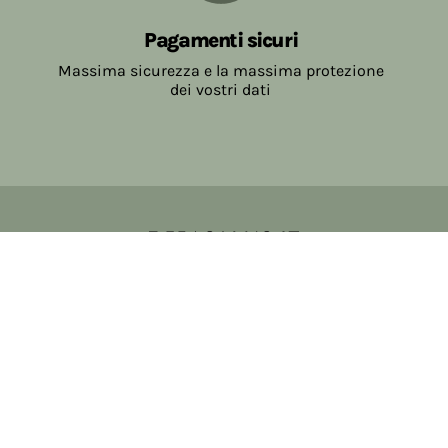
Pagamenti sicuri
Massima sicurezza e la massima protezione
dei vostri dati
Copyright © 2017-2026 Farmacia Salvo-de Paoli s.n.c.
Viale Brescia Villanuova 25089 (BS) Italia
tel: 036531307 email: ordini@farmaciasalvodepaoli.it
P.Iva: 01967720986 cod. fiscale: DPLLRT56M11H717O
iscritta al: DS397030
Privacy policy
Cookie policy
Modifica impostazioni cookie