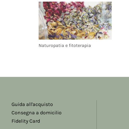
Naturopatia e fitoterapia
Guida all'acquisto
Consegna a domicilio
Fidelity Card