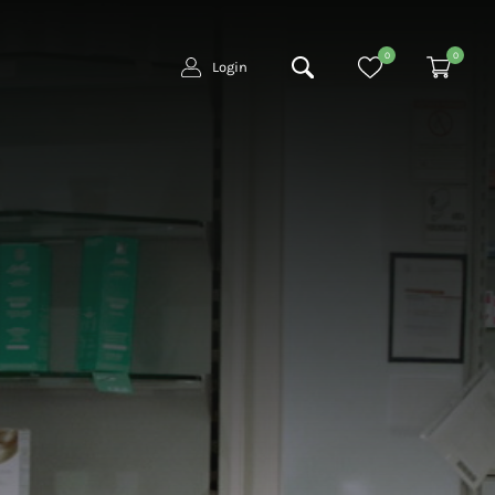
0
0
Login