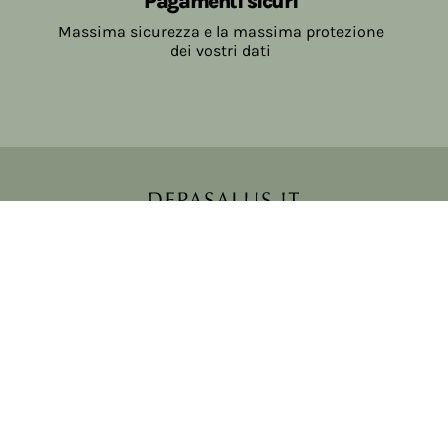
Pagamenti sicuri
Massima sicurezza e la massima protezione
dei vostri dati
Copyright © 2017-2026 Farmacia Salvo-de Paoli s.n.c.
Viale Brescia Villanuova 25089 (BS) Italia
tel: 036531307 email: ordini@farmaciasalvodepaoli.it
P.Iva: 01967720986 cod. fiscale: DPLLRT56M11H717O
iscritta al: DS397030
Privacy policy
Cookie policy
Modifica impostazioni cookie