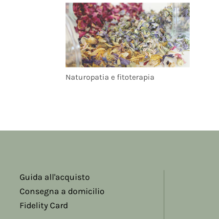
Naturopatia e fitoterapia
Guida all'acquisto
Consegna a domicilio
Fidelity Card