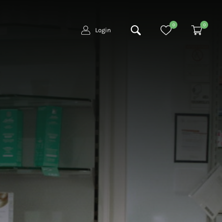
0
0
Login