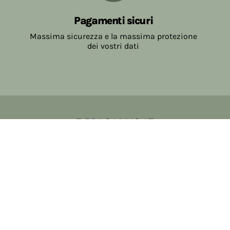
Pagamenti sicuri
Massima sicurezza e la massima protezione
dei vostri dati
Copyright © 2017-2026 Farmacia Salvo-de Paoli s.n.c.
Viale Brescia Villanuova 25089 (BS) Italia
tel: 036531307 email: ordini@farmaciasalvodepaoli.it
P.Iva: 01967720986 cod. fiscale: DPLLRT56M11H717O
iscritta al: DS397030
Privacy policy
Cookie policy
Modifica impostazioni cookie