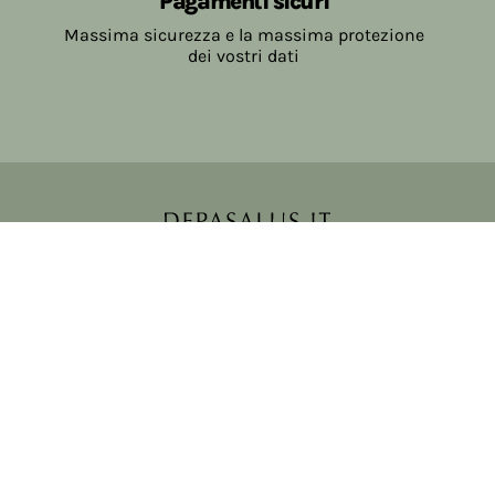
Pagamenti sicuri
Massima sicurezza e la massima protezione
dei vostri dati
Copyright © 2017-2026 Farmacia Salvo-de Paoli s.n.c.
Viale Brescia Villanuova 25089 (BS) Italia
tel: 036531307 email: ordini@farmaciasalvodepaoli.it
P.Iva: 01967720986 cod. fiscale: DPLLRT56M11H717O
iscritta al: DS397030
Privacy policy
Cookie policy
Modifica impostazioni cookie