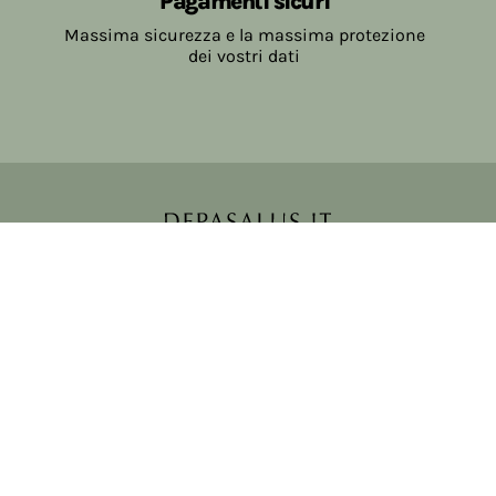
Pagamenti sicuri
Massima sicurezza e la massima protezione
dei vostri dati
Copyright © 2017-2026 Farmacia Salvo-de Paoli s.n.c.
Viale Brescia Villanuova 25089 (BS) Italia
tel: 036531307 email: ordini@farmaciasalvodepaoli.it
P.Iva: 01967720986 cod. fiscale: DPLLRT56M11H717O
iscritta al: DS397030
Privacy policy
Cookie policy
Modifica impostazioni cookie