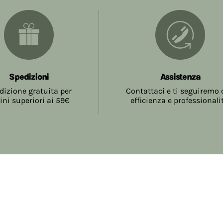
Spedizioni
Assistenza
dizione gratuita per
Contattaci e ti seguiremo
ini superiori ai 59€
efficienza e professionali