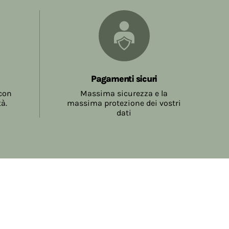
Pagamenti sicuri
 con
Massima sicurezza e la
tà.
massima protezione dei vostri
dati