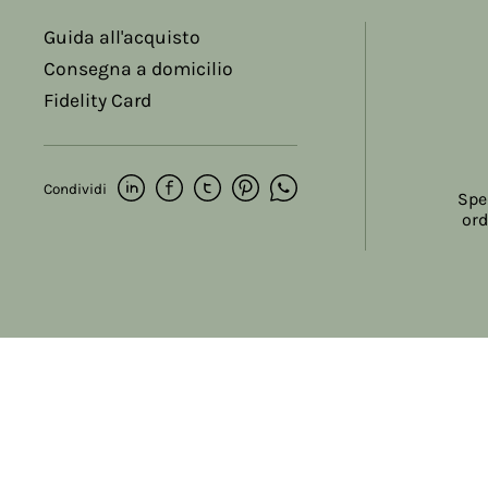
Guida all'acquisto
Consegna a domicilio
Fidelity Card
Condividi
Spe
ord
Copyright © 2017-2026 Farmacia Salvo-de Paoli s.n.c.
Viale Brescia Villanuova 25089 (BS) Italia