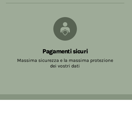
Pagamenti sicuri
Massima sicurezza e la massima protezione
dei vostri dati
Copyright © 2017-2026 Farmacia Salvo-de Paoli s.n.c.
Viale Brescia Villanuova 25089 (BS) Italia