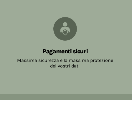
Pagamenti sicuri
Massima sicurezza e la massima protezione
dei vostri dati
Copyright © 2017-2026 Farmacia Salvo-de Paoli s.n.c.
Viale Brescia Villanuova 25089 (BS) Italia