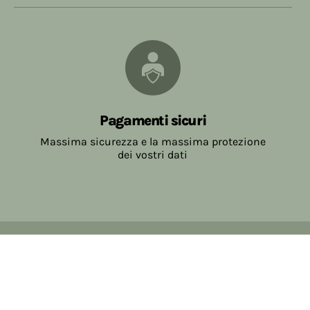
Pagamenti sicuri
Massima sicurezza e la massima protezione
dei vostri dati
Copyright © 2017-2026 Farmacia Salvo-de Paoli s.n.c.
Viale Brescia Villanuova 25089 (BS) Italia