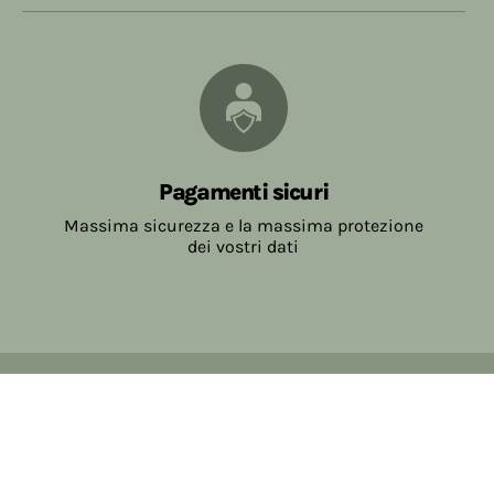
Pagamenti sicuri
Massima sicurezza e la massima protezione
dei vostri dati
Copyright © 2017-2026 Farmacia Salvo-de Paoli s.n.c.
Viale Brescia Villanuova 25089 (BS) Italia