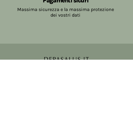
Pagamenti sicuri
Massima sicurezza e la massima protezione
dei vostri dati
Copyright © 2017-2026 Farmacia Salvo-de Paoli s.n.c.
Viale Brescia Villanuova 25089 (BS) Italia
tel: 036531307 email: ordini@farmaciasalvodepaoli.it
P.Iva: 01967720986 cod. fiscale: DPLLRT56M11H717O
iscritta al: DS397030
Privacy policy
Cookie policy
Modifica impostazioni cookie