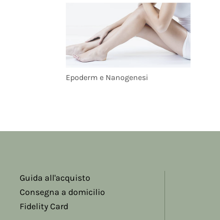
Epoderm e Nanogenesi
Guida all'acquisto
Consegna a domicilio
Fidelity Card