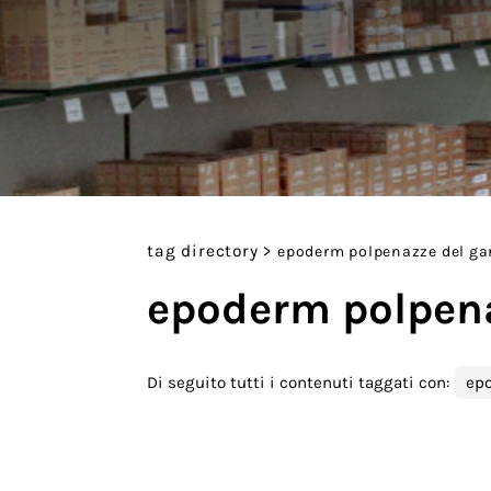
tag directory
>
epoderm polpenazze del ga
epoderm polpena
Di seguito tutti i contenuti taggati con:
epo