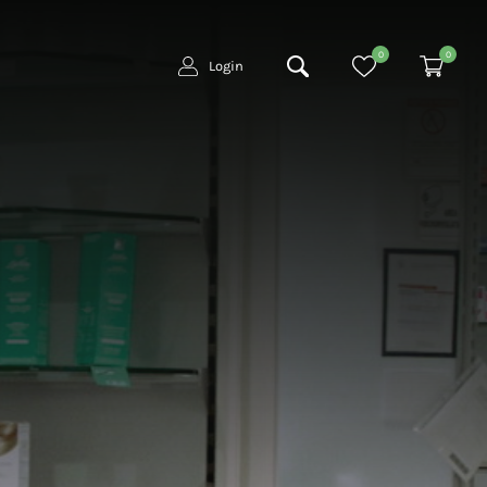
0
0
Login